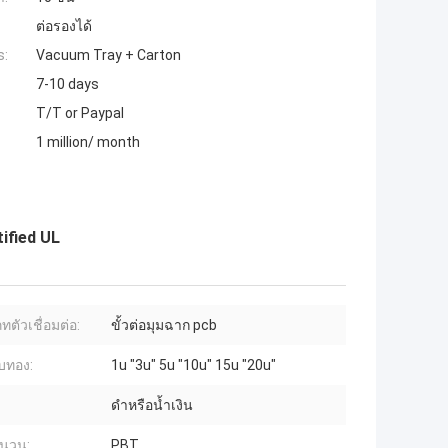
ต่อรองได้
s:
Vacuum Tray + Carton
7-10 days
T/T or Paypal
1 million/ month
ified UL
ตัวเชื่อมต่อ:
ขั้วต่อมุมฉาก pcb
บทอง:
1u "3u" 5u "10u" 15u "20u"
ดำหรือน้ำเงิน
ฉนวน:
PBT