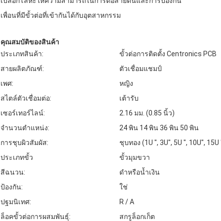
เปลือกโลหะให้ความสามารถในการต่อสายดินและการป้องกัน
เพื่อนที่มีขั้วต่อที่เข้ากันได้กับอุตสาหกรรม
คุณสมบัติของสินค้า
ประเภทสินค้า:
ขั้วต่อการติดตั้ง Centronics PCB
สายผลิตภัณฑ์:
ตัวเชื่อมแชมป์
เพศ:
หญิง
สไตล์ตัวเชื่อมต่อ:
เต้ารับ
เซอร์เทอร์ไลน์:
2.16 มม. (0.85 นิ้ว)
จำนวนตำแหน่ง:
24 พิน 14 พิน 36 พิน 50 พิน
การชุบผิวสัมผัส:
ชุบทอง (1U ", 3U", 5U ", 10U", 15U 
ประเภทขั้ว
ขั้วมุมขวา
สีฉนวน:
ดำหรือน้ำเงิน
ป้องกัน:
ใช่
ปฐมนิเทศ:
R / A
ล็อคขั้วต่อการผสมพันธุ์:
สกรูล็อกเก็ต