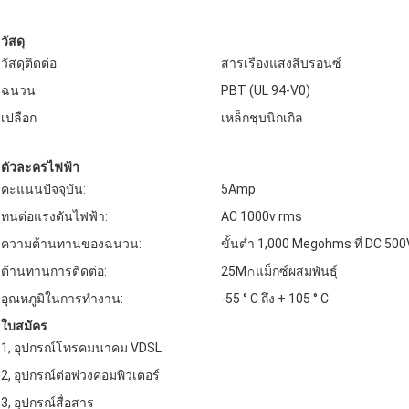
วัสดุ
วัสดุติดต่อ:
สารเรืองแสงสีบรอนซ์
ฉนวน:
PBT (UL 94-V0)
เปลือก
เหล็กชุบนิกเกิล
ตัวละครไฟฟ้า
คะแนนปัจจุบัน:
5Amp
ทนต่อแรงดันไฟฟ้า:
AC 1000v rms
ความต้านทานของฉนวน:
ขั้นต่ำ 1,000 Megohms ที่ DC 500
ต้านทานการติดต่อ:
25M∩แม็กซ์ผสมพันธุ์
อุณหภูมิในการทำงาน:
-55 ° C ถึง + 105 ° C
ใบสมัคร
1, อุปกรณ์โทรคมนาคม VDSL
2, อุปกรณ์ต่อพ่วงคอมพิวเตอร์
3, อุปกรณ์สื่อสาร