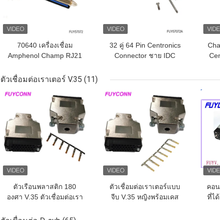
70640 เครื่องเชื่อม
32 คู่ 64 Pin Centronics
Cha
Amphenol Champ RJ21
Connector ชาย IDC
Cen
64 Pin เครื่องเชื่อม
Crimping Connector
F
Centronic เพศชาย 32 คู่
พร้อมตัวเรือนโลหะ 45
ตัวเชื่อมต่อเราเตอร์ V.35
(11)
IDC Type w/ Side Entry
องศา
ราคาถูกที่สุด
ราคาถูกที่สุด
ราคา
Matel Cover
ตัวเรือนพลาสติก 180
ตัวเชื่อมต่อเราเตอร์แบบ
คอน
องศา V.35 ตัวเชื่อมต่อเรา
จีบ V.35 หญิงพร้อมเคส
ที่ไ
เตอร์ประเภทการจีบชาย
พลาสติกรูปตัว L
900