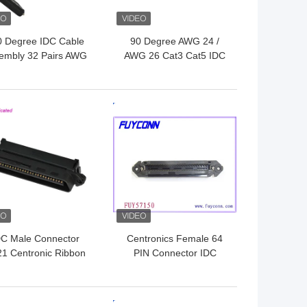
0 Degree IDC Cable
90 Degree AWG 24 /
embly 32 Pairs AWG
AWG 26 Cat3 Cat5 IDC
6 Cat3 Cat5 Cable
Cable Assembly With
IDC Connector
ถูกที่สุด
ราคาถูกที่สุด
DC Male Connector
Centronics Female 64
1 Centronic Ribbon
PIN Connector IDC
ble Connector With
Receptacle Crimping
Cable Clip
Type Champ